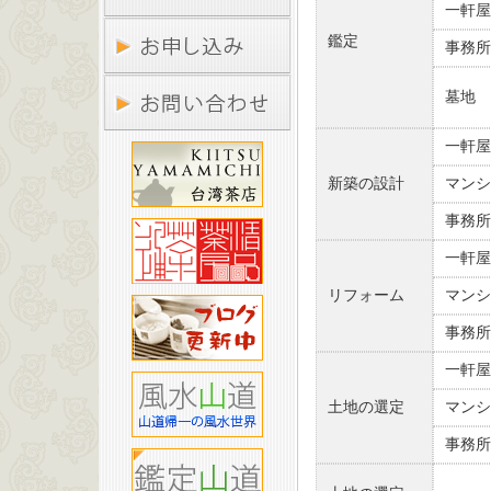
一軒屋
鑑定
事務所
墓地
一軒屋
新築の設計
マンシ
事務所
一軒屋
リフォーム
マンシ
事務所
一軒屋
土地の選定
マンシ
事務所